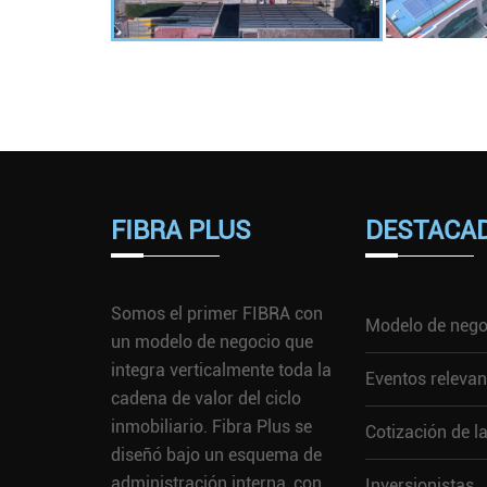
FIBRA PLUS
DESTACA
Somos el primer FIBRA con
Modelo de nego
un modelo de negocio que
integra verticalmente toda la
Eventos relevan
cadena de valor del ciclo
inmobiliario. Fibra Plus se
Cotización de l
diseñó bajo un esquema de
administración interna, con
Inversionistas