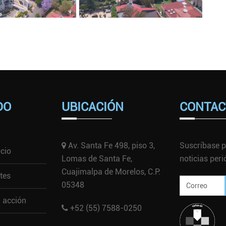
DO
UBICACIÓN
CONTAC
Av. Santa Fe 498, piso 3,
Suscríbase p
cio
Lomas de Santa Fe,
noticias per
Cuajimalpa de Morelos, C.P.
tes
05348
a acción
+52 (55) 7588-0250