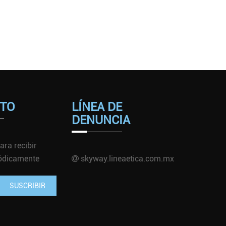
TO
LÍNEA DE
DENUNCIA
ara recibir
iódicamente
skyway.lineaetica.com.mx
SUSCRIBIR