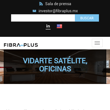
Sala de prensa
investor@fibraplus.mx
BUSCAR
Toggle
navigat
VIDARTE SATÉLITE,
OFICINAS