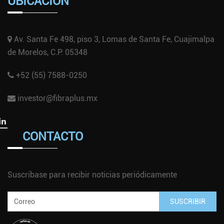
UBICACIÓN
Av. Santa Fe 498, piso 3, Lomas de Santa Fe, Cuajimalpa
de Morelos, C.P. 05348
+52 (55) 7588-0250
investor@fibraplus.mx
CONTACTO
Suscríbase para recibir noticias periódicamente
SUSCRIBIR