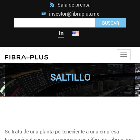
Sala de prensa
investor@fibraplus.mx
BUSCAR
Toggle
navigat
SALTILLO
Se trata de una planta perteneciente a una empresa
trasnacional con varias empresas en diferente rubros una