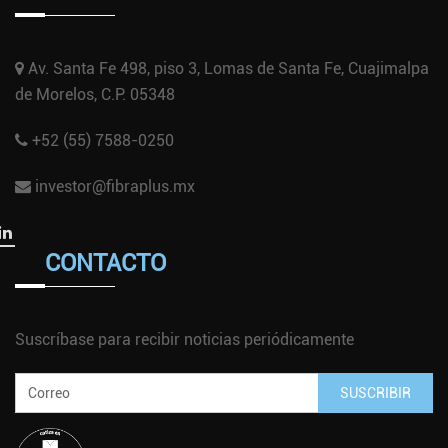
Av. Santa Fe 498, piso 3, Lomas de Santa Fe, Cuajimalpa
de Morelos, C.P. 05348
+52 (55) 7588-0250
investor@fibraplus.mx
CONTACTO
Suscríbase para recibir noticias periódicamente
SUSCRIBIR