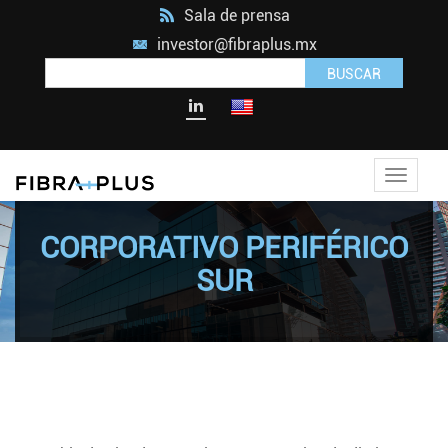
Sala de prensa
investor@fibraplus.mx
BUSCAR
Toggle
navigat
CORPORATIVO PERIFÉRICO
SUR