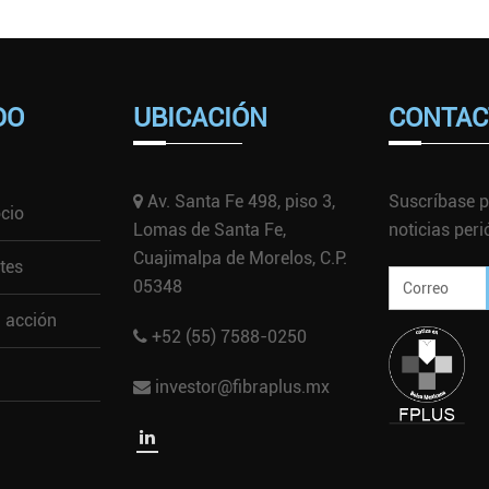
DO
UBICACIÓN
CONTAC
Av. Santa Fe 498, piso 3,
Suscríbase p
cio
Lomas de Santa Fe,
noticias per
Cuajimalpa de Morelos, C.P.
tes
05348
a acción
+52 (55) 7588-0250
investor@fibraplus.mx