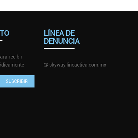
TO
LÍNEA DE
DENUNCIA
ara recibir
iódicamente
skyway.lineaetica.com.mx
SUSCRIBIR