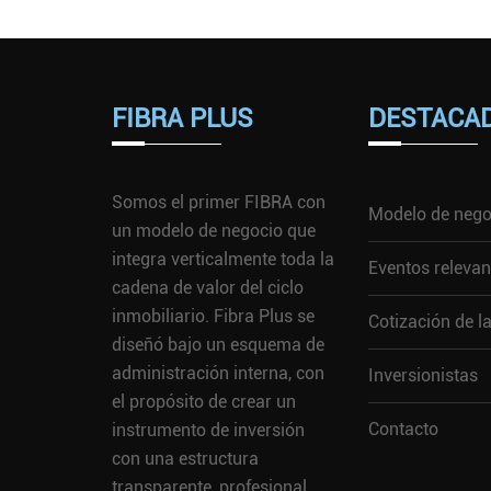
FIBRA PLUS
DESTACA
Somos el primer FIBRA con
Modelo de nego
un modelo de negocio que
integra verticalmente toda la
Eventos relevan
cadena de valor del ciclo
inmobiliario. Fibra Plus se
Cotización de l
diseñó bajo un esquema de
administración interna, con
Inversionistas
el propósito de crear un
Contacto
instrumento de inversión
con una estructura
transparente, profesional,