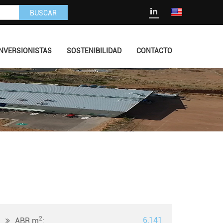
BUSCAR
INVERSIONISTAS
SOSTENIBILIDAD
CONTACTO
2
6,141
ABR m
: