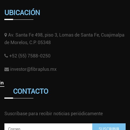
UBICACIÓN
Av. Santa Fe 498, piso 3, Lomas de Santa Fe, Cuajimalpa
de Morelos, C.P. 05348
+52 (55) 7588-0250
investor@fibraplus.mx
CONTACTO
Suscríbase para recibir noticias periódicamente
SUSCRIBIR